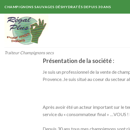
Skip
CHAMPIGNONS SAUVAGES DÉSHYDRATÉS DEPUIS 30 ANS
to
content
Traiteur Champignons secs
Présentation de la société :
Je suis un professionnel de la vente de champ
Provence. Je suis situé au coeur du secteur a
Après avoir été un acteur important sur le t
service du « consommateur final » …VOUS ! Pa
Depuis 30 ans tous mes champignons sont rigo