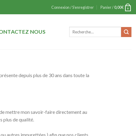
Connexion / S’enregistrer
Panier /
0,00
€
0
ONTACTEZ NOUS
présente depuis plus de 30 ans dans toute la
é de mettre mon savoir-faire directement au
 plus de qualité.
ou autres impurettées ) afin que nos clients