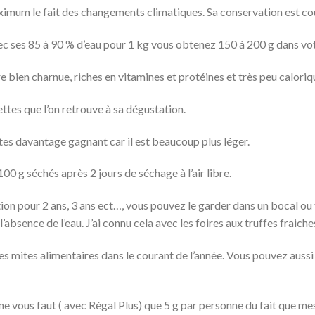
mum le fait des changements climatiques. Sa conservation est cour
avec ses 85 à 90 % d’eau pour 1 kg vous obtenez 150 à 200 g dans vo
ure bien charnue, riches en vitamines et protéines et très peu caloriq
ttes que l’on retrouve à sa dégustation.
êtes davantage gagnant car il est beaucoup plus léger.
00 g séchés après 2 jours de séchage à l’air libre.
on pour 2 ans, 3 ans ect…, vous pouvez le garder dans un bocal o
absence de l’eau. J’ai connu cela avec les foires aux truffes fraiches
es mites alimentaires dans le courant de l’année. Vous pouvez aussi
 ne vous faut ( avec Régal Plus) que 5 g par personne du fait que 