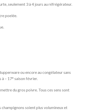
te, seulement 3 à 4 jours au réfrégérateur.
tre poelée.
ue.
u tupperware ou encore au congélateur sans
 à – 17° saison février.
 mettre du gros poivre. Tous ces sens sont
mes champignons soient plus volumineux et