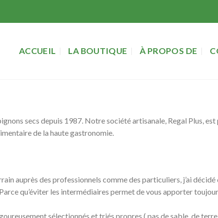
ACCUEIL
LA BOUTIQUE
À PROPOS DE
C
ignons secs depuis 1987. Notre société artisanale, Regal Plus, est 
limentaire de la haute gastronomie.
errain auprès des professionnels comme des particuliers, j’ai décid
rce qu’éviter les intermédiaires permet de vous apporter toujours
ureusement sélectionnés et triés propres ( pas de sable, de terre 