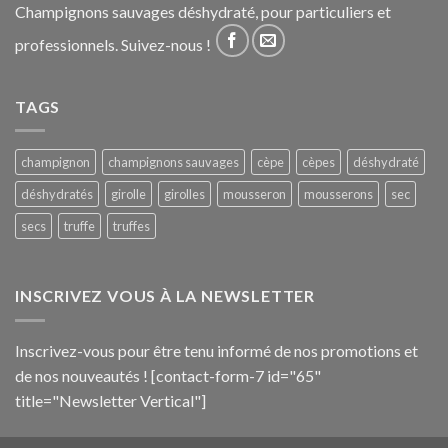
Champignons sauvages déshydraté, pour particuliers et
professionnels. Suivez-nous !
TAGS
champignon
champignons sauvages
cèpe
cèpes
déshydraté
déshydratés
girolle
girolles
mousseron
mousserons
sec
secs
truffe
truffes
INSCRIVEZ VOUS À LA NEWSLETTER
Inscrivez-vous pour être tenu informé de nos promotions et
de nos nouveautés ! [contact-form-7 id="65"
title="Newsletter Vertical"]