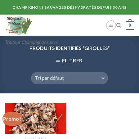
Skip
CHAMPIGNONS SAUVAGES DÉSHYDRATÉS DEPUIS 30 ANS
to
content
0
Traiteur Champignons secs
PRODUITS IDENTIFIÉS “GIROLLES”
FILTRER
Promo !
LES GIROLLES