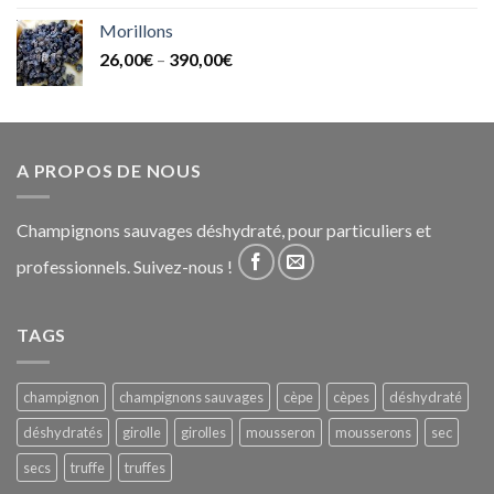
Morillons
26,00
€
–
390,00
€
A PROPOS DE NOUS
Champignons sauvages déshydraté, pour particuliers et
professionnels. Suivez-nous !
TAGS
champignon
champignons sauvages
cèpe
cèpes
déshydraté
déshydratés
girolle
girolles
mousseron
mousserons
sec
secs
truffe
truffes