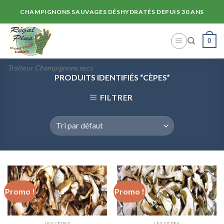
Skip
CHAMPIGNONS SAUVAGES DÉSHYDRATÉS DEPUIS 30 ANS
to
content
0
Traiteur Champignons secs
PRODUITS IDENTIFIÉS “CÈPES”
FILTRER
Promo !
Promo !
LES CÈPES
LES CÈPES