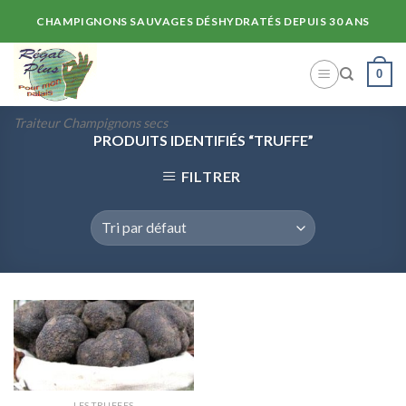
Skip
CHAMPIGNONS SAUVAGES DÉSHYDRATÉS DEPUIS 30 ANS
to
content
0
Traiteur Champignons secs
PRODUITS IDENTIFIÉS “TRUFFE”
FILTRER
LES TRUFFES