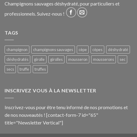
Champignons sauvages déshydraté, pour particuliers et
professionnels. Suivez-nous !
TAGS
champignon
champignons sauvages
cèpe
cèpes
déshydraté
déshydratés
girolle
girolles
mousseron
mousserons
sec
secs
truffe
truffes
INSCRIVEZ VOUS À LA NEWSLETTER
Inscrivez-vous pour être tenu informé de nos promotions et
de nos nouveautés ! [contact-form-7 id="65"
title="Newsletter Vertical"]