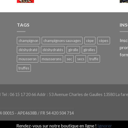
TAGS
IN
Insc
champignon
champignons sauvages
cèpe
cèpes
prom
déshydraté
déshydratés
girolle
girolles
form
mousseron
mousserons
sec
secs
truffe
truffes
el : 06 15 17 20 66 Addr : 53 Avenue Charles de Gaulles 13580 La fare 
4 00015 - APE4638B / FR 54 420 504 714
Rendez-vous sur notre boutique en ligne !
Ignorer