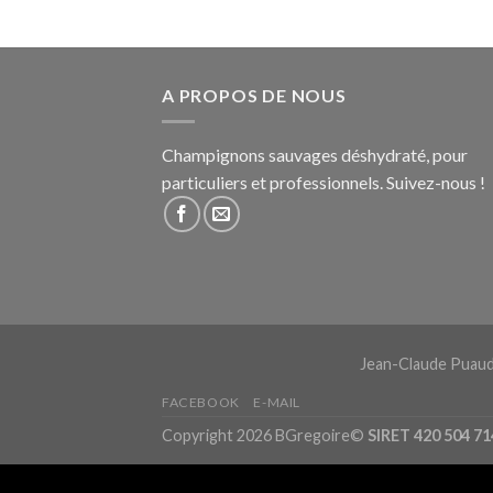
A PROPOS DE NOUS
Champignons sauvages déshydraté, pour
particuliers et professionnels. Suivez-nous !
Jean-Claude Puaud T
FACEBOOK
E-MAIL
Copyright 2026 BGregoire©
SIRET 420 504 71