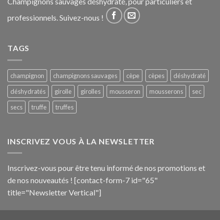
Champignons sauvages déshydraté, pour particuliers et
professionnels. Suivez-nous !
TAGS
champignon
champignons sauvages
cèpe
cèpes
déshydraté
déshydratés
girolle
girolles
mousseron
mousserons
sec
secs
truffe
truffes
INSCRIVEZ VOUS À LA NEWSLETTER
Inscrivez-vous pour être tenu informé de nos promotions et
de nos nouveautés ! [contact-form-7 id="65"
title="Newsletter Vertical"]