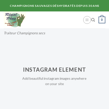
Skip
CHAMPIGNONS SAUVAGES DÉSHYDRATÉS DEPUIS 30 ANS
to
content
0
Traiteur Champignons secs
INSTAGRAM ELEMENT
Add beautiful instagram images anywhere
on your site