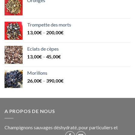
Oronges
Trompette des morts
13,00
€
–
200,00
€
Eclats de cèpes
13,00
€
–
45,00
€
Morillons
26,00
€
–
390,00
€
A PROPOS DE NOUS
Champignons sauvages déshydraté, pour particuliers et