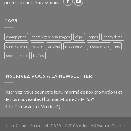
professionnels. Suivez-nous !
TAGS
champignon
champignons sauvages
cèpe
cèpes
déshydraté
déshydratés
girolle
girolles
mousseron
mousserons
sec
secs
truffe
truffes
INSCRIVEZ VOUS À LA NEWSLETTER
Inscrivez-vous pour être tenu informé de nos promotions et
de nos nouveautés ! [contact-form-7 id="65"
title="Newsletter Vertical"]
Jean-Claude Puaud Tel : 06 15 17 20 66 Addr : 53 Avenue Charles