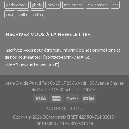
déshydratés
girolle
girolles
mousseron
mousserons
sec
secs
truffe
truffes
INSCRIVEZ VOUS À LA NEWSLETTER
Inscrivez-vous pour être tenu informé de nos promotions et
de nos nouveautés ! [contact-form-7 id="65"
title="Newsletter Vertical"]
Jean-Claude Puaud Tel : 06 15 17 20 66 Addr : 53 Avenue Charles
de Gaulles 13580 La fare les Oliviers
FACEBOOK
E-MAIL
Copyright 2026 BGregoire©
SIRET 420 504 714 00015 -
APE4638B / FR 54 420 504 714