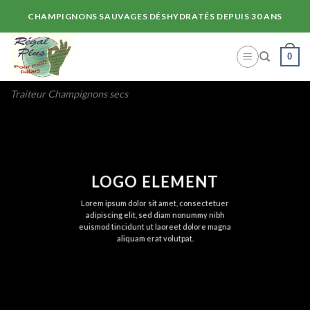
Skip
CHAMPIGNONS SAUVAGES DÉSHYDRATÉS DEPUIS 30 ANS
to
content
0
Traiteur Champignons secs
LOGO ELEMENT
Lorem ipsum dolor sit amet, consectetuer
adipiscing elit, sed diam nonummy nibh
euismod tincidunt ut laoreet dolore magna
aliquam erat volutpat.