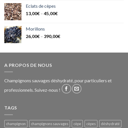
Eclats de cèpes
13,00
€
–
45,00
€
Morillons
26,00
€
–
390,00
€
A PROPOS DE NOUS
Champignons sauvages déshydraté, pour particuliers et
professionnels. Suivez-nous !
TAGS
champignon
champignons sauvages
cèpe
cèpes
déshydraté