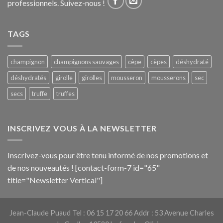
professionnels. Suivez-nous !
TAGS
champignon
champignons sauvages
cèpe
cèpes
déshydraté
déshydratés
girolle
girolles
mousseron
mousserons
sec
secs
truffe
truffes
INSCRIVEZ VOUS À LA NEWSLETTER
Inscrivez-vous pour être tenu informé de nos promotions et
de nos nouveautés ! [contact-form-7 id="65"
title="Newsletter Vertical"]
Jean-Claude Puaud Tel : 06 15 17 20 66 Addr : 53 Avenue Charles