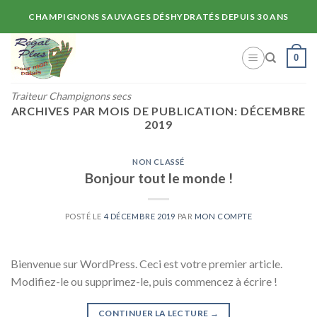
Skip
CHAMPIGNONS SAUVAGES DÉSHYDRATÉS DEPUIS 30 ANS
to
content
0
Traiteur Champignons secs
ARCHIVES PAR MOIS DE PUBLICATION:
DÉCEMBRE
2019
NON CLASSÉ
Bonjour tout le monde !
POSTÉ LE
4 DÉCEMBRE 2019
PAR
MON COMPTE
Bienvenue sur WordPress. Ceci est votre premier article.
Modifiez-le ou supprimez-le, puis commencez à écrire !
CONTINUER LA LECTURE
→